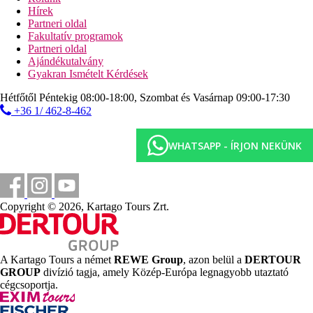
Távolság a legközelebbi repülőtértől
Hírek
Partneri oldal
300 m
Fakultatív programok
Városközpont
Partneri oldal
Ajándékutalvány
300 m
Gyakran Ismételt Kérdések
Vásárlás
Hétfőtől Péntekig 08:00-18:00, Szombat és Vasárnap 09:00-17:30
300 m
+36 1/ 462-8-462
Távolság a tengerparttól
Strand
WHATSAPP - ÍRJON NEKÜNK
Tengerparti nyaralás
Képgaléria
Copyright © 2026, Kartago Tours Zrt.
A Kartago Tours a német
REWE Group
, azon belül a
DERTOUR
GROUP
divízió tagja, amely Közép-Európa legnagyobb utaztató
cégcsoportja.