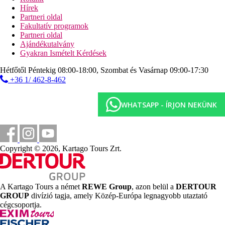
búvárközpont (helyi szolgáltatóknál)
Hírek
vízi sportok térítés ellenében (helyi szolgáltatóknál)
Partneri oldal
Fakultatív programok
Ellátás
Partneri oldal
Reggeli vagy félpanzió. Minden étkezés büférendszerben.
Ajándékutalvány
Gyakran Ismételt Kérdések
Szálláshely besorolás
Az adott ország hivatalos besorolása: 4*.
Hétfőtől Péntekig 08:00-18:00, Szombat és Vasárnap 09:00-17:30
+36 1/ 462-8-462
Távolságok
WHATSAPP - ÍRJON NEKÜNK
13 km
Távolság a legközelebbi repülőtértől
100 m
Távolság a tengerparttól
Copyright © 2026, Kartago Tours Zrt.
150 m
Vásárlás
1,5 km
A Kartago Tours a német
REWE Group
, azon belül a
DERTOUR
Városközpont
GROUP
divízió tagja, amely Közép-Európa legnagyobb utaztató
cégcsoportja.
Strand