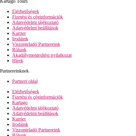
Kartago Tours
medence (napágyak és napernyők ingyenesen)
Elérhetőségek
Tengerpart
Fizetési és céginformációk
homokos/kavicsos strand (egy helyi úton át közelíthető
Adatvédelmi tájékoztató
meg)
Adatvédelmi beállítások
napágyak és napernyők térítés ellenében, törölközők
Karrier
ingyenesen
Irodáink
Viszonteladó Partnereink
Sport és szórakozás ingyenesen
Rólunk
fitneszterem
Akadálymentesítési nyilatkozat
asztalitenisz
Hírek
Sport és szórakozás térítés ellenében
Partnereinknek
biliárd
Partneri oldal
Ellátás
All Inclusive: minden étkezés büférendszerben, helyi
Elérhetőségek
alkoholos és alkoholmente sitalok 09:00 és 23:00 óra
Fizetési és céginformációk
között. Az All Inclusive szállodák szolgáltatásai bizonyos
Kartago
részletekben szállodánként eltérhetnek.
Adatvédelmi tájékoztató
Adatvédelmi beállítások
Szálláshely besorolás
Karrier
Az adott ország hivatalos besorolása: 4*.
Irodáink
Viszonteladó Partnereink
Fontos foglalási információ
Rólunk