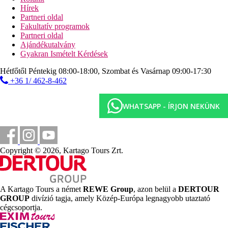
A szálloda 16 éven aluli vendégeket nem fogad!
Hírek
Partneri oldal
Távolságok
Fakultatív programok
Partneri oldal
Ajándékutalvány
1,5 km
Gyakran Ismételt Kérdések
Városközpont
Hétfőtől Péntekig 08:00-18:00, Szombat és Vasárnap 09:00-17:30
70 m
+36 1/ 462-8-462
Távolság a tengerparttól
14 km
WHATSAPP - ÍRJON NEKÜNK
Távolság a legközelebbi repülőtértől
Strand
Copyright © 2026, Kartago Tours Zrt.
Tengerparti nyaralás
Képgaléria
A Kartago Tours a német
REWE Group
, azon belül a
DERTOUR
GROUP
divízió tagja, amely Közép-Európa legnagyobb utaztató
cégcsoportja.