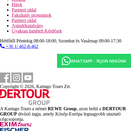
Hírek
Szálláshely besorolás
Partneri oldal
Az adott ország hivatalos besorolása: 4*.
Fakultatív programok
Partneri oldal
Fontos foglalási információ
Ajándékutalvány
A szálloda 16 éven aluli vendégeket nem fogad!
Gyakran Ismételt Kérdések
Távolságok
Hétfőtől Péntekig 08:00-18:00, Szombat és Vasárnap 09:00-17:30
+36 1/ 462-8-462
0 m
Városközpont
WHATSAPP - ÍRJON NEKÜNK
15 km
Távolság a legközelebbi repülőtértől
0 m
Copyright © 2026, Kartago Tours Zrt.
Vásárlás
250 m
Távolság a tengerparttól
A Kartago Tours a német
REWE Group
, azon belül a
DERTOUR
GROUP
divízió tagja, amely Közép-Európa legnagyobb utaztató
Strand
cégcsoportja.
Napágyak a strandon térítés ellenében