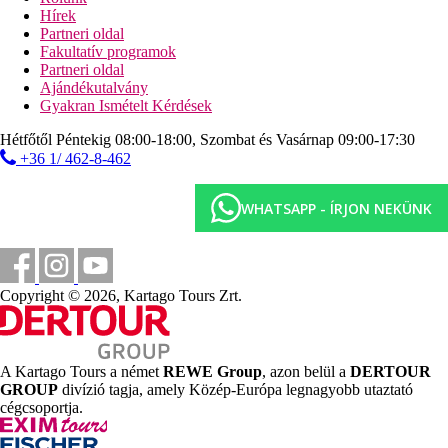
szolgáltatóknál)
Hírek
Partneri oldal
Ellátás
Fakultatív programok
Reggeli vagy félpanzió. Minden étkezés
Partneri oldal
büférendszerben.
Ajándékutalvány
Gyakran Ismételt Kérdések
Szálláshely besorolás
Az adott ország hivatalos besorolása: 4*.
Hétfőtől Péntekig 08:00-18:00, Szombat és Vasárnap 09:00-17:30
+36 1/ 462-8-462
Távolságok
WHATSAPP - ÍRJON NEKÜNK
0 m
Vásárlás
20 m
Távolság a tengerparttól
Copyright © 2026, Kartago Tours Zrt.
500 m
Városközpont
15 km
A Kartago Tours a német
REWE Group
, azon belül a
DERTOUR
Távolság a legközelebbi repülőtértől
GROUP
divízió tagja, amely Közép-Európa legnagyobb utaztató
cégcsoportja.
Strand