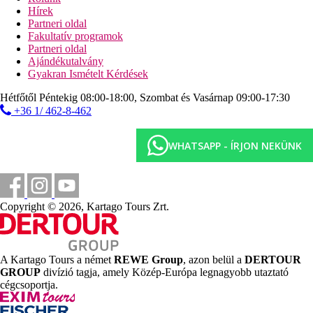
napernyők és nyugágyak a strandon (térítés ellenében)
Hírek
szép keleti strand kb. 300 méterre
Partneri oldal
Fakultatív programok
Ingyenes sporttevékenységek
Partneri oldal
fitnesz
Ajándékutalvány
Gyakran Ismételt Kérdések
Sporttevékenységek felár ellenében
vízisportok a strandon (harmadik fél biztosítja)
Hétfőtől Péntekig 08:00-18:00, Szombat és Vasárnap 09:00-17:30
wellness és SPA központ
+36 1/ 462-8-462
pedikűr
manikűr
szauna
WHATSAPP - ÍRJON NEKÜNK
hammam
pezsgőfürdő
hidromasszázsok és egyéb masszázstípusok
Vendéglátás
Copyright © 2026, Kartago Tours Zrt.
Reggeli
Büféreggeli (07:00-10:15)
A Kartago Tours a német
REWE Group
, azon belül a
DERTOUR
Félpanzió
GROUP
divízió tagja, amely Közép-Európa legnagyobb utaztató
Reggeli és vacsora büférendszerben (18:30-21:00)
cégcsoportja.
Hivatalos kategória