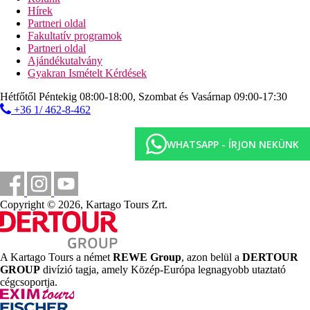
vízi sportok a strandon
Hírek
Partneri oldal
Vendéglátás
Fakultatív programok
Reggeli
Partneri oldal
büféreggeli (07.30-10.00)
Ajándékutalvány
Félpanzió
Gyakran Ismételt Kérdések
svédasztalos reggeli és vacsora (19:00-21:00)
Hétfőtől Péntekig 08:00-18:00, Szombat és Vasárnap 09:00-17:30
Hivatalos kategória
+36 1/ 462-8-462
3 csillag
Jegyzet
WHATSAPP - ÍRJON NEKÜNK
Görögországban a szálloda kategóriájától függően
idegenforgalmi adót kell fizetni. Az adó nincs benne az utazás
árában, azt a vendégnek közvetlenül a szálloda recepcióján kell
megfizetnie. A felsorolt szolgáltatások és tevékenységek körét és
Copyright © 2026, Kartago Tours Zrt.
minőségét befolyásolhatják az adott úti célon bevezetett higiéniai
vagy járványvédelmi intézkedések.
Távolságok
A Kartago Tours a német
REWE Group
, azon belül a
DERTOUR
GROUP
divízió tagja, amely Közép-Európa legnagyobb utaztató
cégcsoportja.
4 km
Városközpont