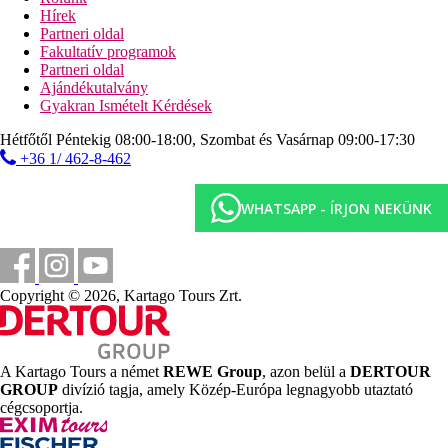
homokos strand
Hírek
napágyak és napernyők térítés ellenében
Partneri oldal
vízi sportok térítés ellenében
Fakultatív programok
Partneri oldal
Sport és szórakozás térítés ellenében
Ajándékutalvány
vízi sportok helyi szolgáltatóknál
Gyakran Ismételt Kérdések
Ellátás
Hétfőtől Péntekig 08:00-18:00, Szombat és Vasárnap 09:00-17:30
All Inclusive: minden étkezés büférendszerben, helyi
+36 1/ 462-8-462
alkoholos és alkoholmentes italok a bárok nyitvatartása
szerint, snack-ételek napközben. Az All Inclusive
szállodák szolgáltatásai bizonyos részletekben
WHATSAPP - ÍRJON NEKÜNK
szállodánként eltérhetnek.
Szálláshely besorolás
Az adott ország hivatalos besorolása: 4*.
Copyright © 2026, Kartago Tours Zrt.
Távolságok
750 m
Vásárlás
A Kartago Tours a német
REWE Group
, azon belül a
DERTOUR
GROUP
divízió tagja, amely Közép-Európa legnagyobb utaztató
800 m
cégcsoportja.
Városközpont