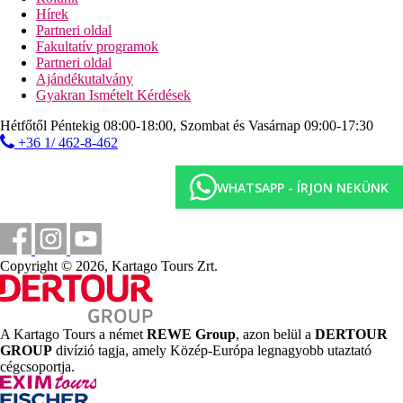
Hírek
Sport és szórakozás térítés ellenében
Partneri oldal
spa-központ
Fakultatív programok
kezelések
Partneri oldal
Ajándékutalvány
Ellátás
Gyakran Ismételt Kérdések
All Inclusive: minden étkezés büférendszerben. Helyi
alkoholos és alkoholmentes italok 10:00 és 22:00 óra
Hétfőtől Péntekig 08:00-18:00, Szombat és Vasárnap 09:00-17:30
között. Napközben snack-ételek. Az All Inclusive
+36 1/ 462-8-462
szállodák szolgáltatásai bizonyos részletekben
szállodánként eltérhetnek.
WHATSAPP - ÍRJON NEKÜNK
Távolságok
20 km
Távolság a legközelebbi repülőtértől
Copyright © 2026, Kartago Tours Zrt.
500 m
Vásárlás
8 km
A Kartago Tours a német
REWE Group
, azon belül a
DERTOUR
Városközpont
GROUP
divízió tagja, amely Közép-Európa legnagyobb utaztató
cégcsoportja.
0 m
Távolság a tengerparttól