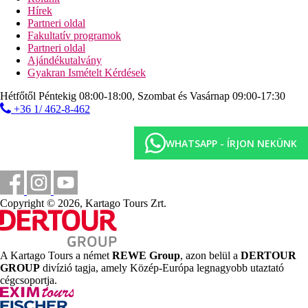
Hírek
szolgáltatásai bizonyos részletekben szállodánként
Partneri oldal
eltérhetnek.
Fakultatív programok
Szálláshely besorolás
Partneri oldal
Az adott ország hivatalos besorolása: 4*.
Ajándékutalvány
Gyakran Ismételt Kérdések
Távolságok
Hétfőtől Péntekig 08:00-18:00, Szombat és Vasárnap 09:00-17:30
+36 1/ 462-8-462
400 m
Városközpont
WHATSAPP - ÍRJON NEKÜNK
27 km
Távolság a legközelebbi repülőtértől
400 m
Vásárlás
Copyright © 2026, Kartago Tours Zrt.
600 m
Távolság a tengerparttól
A Kartago Tours a német
REWE Group
, azon belül a
DERTOUR
Strand
GROUP
divízió tagja, amely Közép-Európa legnagyobb utaztató
cégcsoportja.
Napágyak a strandon térítés ellenében
Napernyők a strandon térítés ellenében