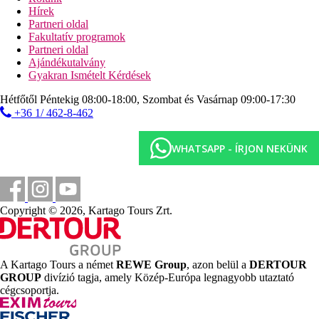
aerobic
Hírek
teniszpálya
Partneri oldal
biliárd
Fakultatív programok
darts
Partneri oldal
asztalitenisz
Ajándékutalvány
vízilabda
Gyakran Ismételt Kérdések
strandröplabda
vízi torna
Hétfőtől Péntekig 08:00-18:00, Szombat és Vasárnap 09:00-17:30
+36 1/ 462-8-462
Sport és szórakozás térítés ellenében
spa-központ
szauna
WHATSAPP - ÍRJON NEKÜNK
szépségszalon
masszázsok
vízi sportok a szállodától kb. 500 m-re lévő strandon
(helyi szolgáltatóknál)
búvárkodás
Copyright © 2026, Kartago Tours Zrt.
kerékpárkölcsönzés
Ellátás
All Inclusive: minden étkezés büférendszerben, snack-
A Kartago Tours a német
REWE Group
, azon belül a
DERTOUR
ételek és üdítők 10:00 és 16:30 óra között, helyi alkoholos
GROUP
divízió tagja, amely Közép-Európa legnagyobb utaztató
és alkoholmentes italok 10:00 és 23:00 óra között, görög
cégcsoportja.
taverna 19:00 és 23:00 óra között (előzetes foglalás
szükséges), olasz étterem 19:00 és 23:00 óra között,
pool/strandbár kb. 70 m-re. Az All Inclusive szállodák