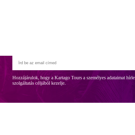
Klubszállodák
Ajándékutalvány
Blog
Úti céljaink
Hozzájárulok, hogy a Kartago Tours a személyes adataimat hírle
szolgáltatás céljából kezelje.
m-re a nyüzsgő központtól, ahol számos bevásárlási és szórakozási lehet
ellátás áll a vendégek rendelkezésére.
s)