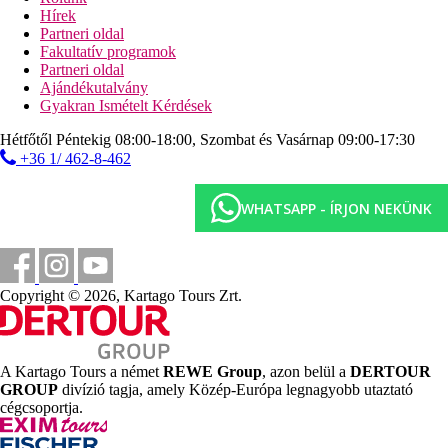
Hírek
1 km
Partneri oldal
Távolság a tengerparttól
Fakultatív programok
Partneri oldal
450 m
Ajándékutalvány
Autóbuszpályaudvar
Gyakran Ismételt Kérdések
150 m
Hétfőtől Péntekig 08:00-18:00, Szombat és Vasárnap 09:00-17:30
Vásárlás
+36 1/ 462-8-462
1 km
Városközpont
WHATSAPP - ÍRJON NEKÜNK
2 km
Aquapark
16 km
Copyright © 2026, Kartago Tours Zrt.
Távolság a legközelebbi repülőtértől
Strand
A Kartago Tours a német
REWE Group
, azon belül a
DERTOUR
Napágyak a strandon térítés ellenében
GROUP
divízió tagja, amely Közép-Európa legnagyobb utaztató
Napernyők a strandon térítés ellenében
cégcsoportja.
Tengerparti nyaralás