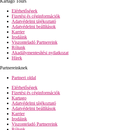
Kartago Tours
egyágyas szobák - nem oldalról tengerre nézők
oldalról tengerre néző szobák - földszinti szobák, terasz
Elérhetőségek
oldalról tengerre néző szobák - földszinti szobák, belső
Fizetési és céginformációk
udvarra néző terasz
Adatvédelmi tájékoztató
tengerre néző szobák
Adatvédelmi beállítások
bungalók - a kertben helyezkednek el, oldalról tengerre
Karrier
néző balkon vagy terasz
Irodáink
bungalók - a kertben helyezkednek el, tengerre néző
Viszonteladó Partnereink
balkon vagy terasz
Rólunk
családi szobák - tágasabbak, a felsőbb emeleteken, külön
Akadálymentesítési nyilatkozat
hálószoba, tengerre nézők
Hírek
családi szobák - tágasabbak, a földszinten, külön
hálószoba, kert, tengerre nézők
Partnereinknek
családi szobák - tágasabbak, a földszinten, külön
hálószoba, kert, oldalról tengerre nézők
Partneri oldal
családi szobák - tágasabbak, a földszinten, külön
hálószoba, kert, tengerre nézők
Elérhetőségek
családi szobák - tágasabbak, a főépületben a földszinten, a
Fizetési és céginformációk
felsőbb emeleteken, külön hálószoba, oldalról tengerre
Kartago
nézők
Adatvédelmi tájékoztató
családi szobák - tágasabbak, a főépületben a földszinten, a
Adatvédelmi beállítások
felsőbb emeleteken, külön hálószoba, tengerre nézők
Karrier
családi masionettek - kétszintesek, tengerre néző balkon
Irodáink
vagy terasz
Viszonteladó Partnereink
családi bungalók - a földszinten, külön hálószoba, oldalról
Rólunk