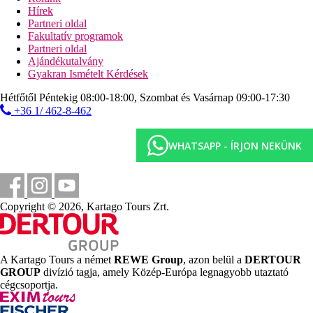
Hírek
Tengerpart
Partneri oldal
Kék Zászló díjjal kitüntetett, kb. 10 km hosszú, lassan
Fakultatív programok
mélyülő, homokos strand (2 km közvetlenül a szállodához
Partneri oldal
tartozik)
Ajándékutalvány
napágyak, napernyők és törölközők ingyenesen
Gyakran Ismételt Kérdések
Sport és szórakozás ingyenesen
Hétfőtől Péntekig 08:00-18:00, Szombat és Vasárnap 09:00-17:30
szórakoztató programok
+36 1/ 462-8-462
Sport és szórakozás térítés ellenében
fitneszterem
WHATSAPP - ÍRJON NEKÜNK
jóga
aerobic
aqua aerobic
asztalitenisz
strandröplabda
Copyright © 2026, Kartago Tours Zrt.
minifoci
kosárlabda
darts
boccia
A Kartago Tours a német
REWE Group
, azon belül a
DERTOUR
teniszpályák
GROUP
divízió tagja, amely Közép-Európa legnagyobb utaztató
táncórák
cégcsoportja.
paintball
úszó- és teniszórák