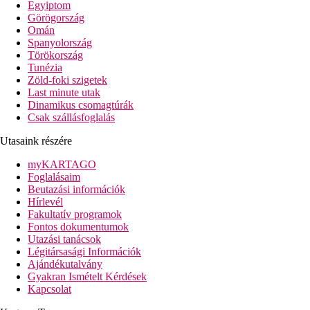
Egyiptom
lelőhelye kb. 10 km-re, Kassope kb. 7 km-re található, ahonnan
Görögország
lenyűgöző kilátás nyílik az Ambrákiai-öbölre és a Jón-tengerre.
Omán
A létestímény kiváltságos helyen, közvetlenül a tengerparton, a
Spanyolország
Földközi-tenger leghosszabb partszakaszával rendelkező, hosszú
Törökország
Kastrosukia strandon épült, és egy hatalmas, dús növényzetű
Tunézia
kert öleli körül. A közeli Kanali város (kb. 2 km) festői
Zöld-foki szigetek
tavernáiban a vendégek a helyi gasztronómiai különlegességeket
Last minute utak
is kipróbálhatják.
Dinamikus csomagtúrák
Csak szállásfoglalás
Szálloda távolsága
távolság a tengerparttól: közvetlen
Utasaink részére
távolság a repülőtértől: kb. 20 km
távolság a központtól: kb. 18 km
myKARTAGO
távolság a bevásárlási lehetőségektől: közelben
Foglalásaim
Beutazási információk
Szobák felszereltsége
Hírlevél
Szobák
Fakultatív programok
légkondicionáló
Fontos dokumentumok
SAT-TV, telefon
Utazási tanácsok
Wi-Fi ingyenesen
Légitársasági Információk
kis hűtőszekrény
Ajándékutalvány
széf
Gyakran Ismételt Kérdések
fürdőszoba (fürdőkád vagy zuhanyozó, hajszárító, WC)
Kapcsolat
kertre néző balkon vagy terasz
Szobák felár ellenében