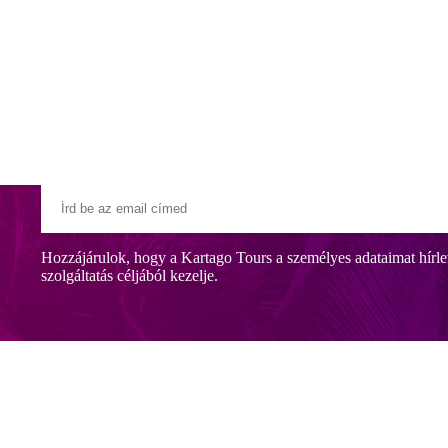
Klubszállodák
Ajándékutalvány
Blog
Úti céljaink
Hozzájárulok, hogy a Kartago Tours a személyes adataimat hírle
szolgáltatás céljából kezelje.
nias településen. Csendes elhelyezkedésének, családias légkörének és ga