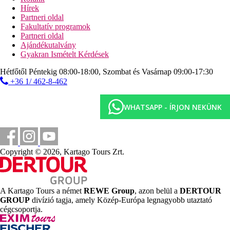
szoba nappalival, beleértve a tengerparti kabint
Hírek
Junior lakosztály, tengerre néző, földszint
- tágasabb szoba
Partneri oldal
panorámás kilátással a tengerre, erkély nyugágyakkal és
Fakultatív programok
napernyővel, szobák az első sorban
Partneri oldal
Lakosztály, Felújított, tengerre néző
- felújított szobák, egy
Ajándékutalvány
tágasabb szoba hálószobával és nappalival, az első sorban,
Gyakran Ismételt Kérdések
Hétfőtől Péntekig 08:00-18:00, Szombat és Vasárnap 09:00-17:30
Szoba leírása
+36 1/ 462-8-462
Klasszikus szoba kétszemélyes ággyal
WHATSAPP - ÍRJON NEKÜNK
egyénileg szabályozható légkondicionáló
Műholdas TV
mini hűtőszekrény (naponta feltöltve vízzel)
tea- és kávéfőző készlet
fürdőszoba/WC (hajszárító)
Copyright © 2026, Kartago Tours Zrt.
erkély vagy terasz
széf (ingyenes)
fürdőköpeny és papucs
babaágy kérésre (ingyenes)
A Kartago Tours a német
REWE Group
, azon belül a
DERTOUR
a szobák a főépületben találhatók
GROUP
divízió tagja, amely Közép-Európa legnagyobb utaztató
cégcsoportja.
Egyéb szobatípusok
(hacsak másképp nem jelezzük, minden
szoba a felsorolt felszereltséggel rendelkezik)