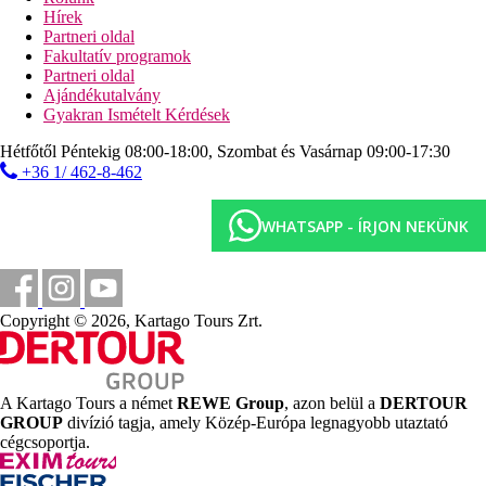
250 m
Hírek
Távolság a tengerparttól
Partneri oldal
Fakultatív programok
25 km
Partneri oldal
Távolság a legközelebbi repülőtértől
Ajándékutalvány
Gyakran Ismételt Kérdések
500 m
Városközpont
Hétfőtől Péntekig 08:00-18:00, Szombat és Vasárnap 09:00-17:30
+36 1/ 462-8-462
500 m
Vásárlás
WHATSAPP - ÍRJON NEKÜNK
Strand
Napágyak a strandon térítés ellenében
Napernyők a strandon térítés ellenében
Copyright © 2026, Kartago Tours Zrt.
Tengerparti nyaralás
Medencék
A Kartago Tours a német
REWE Group
, azon belül a
DERTOUR
GROUP
divízió tagja, amely Közép-Európa legnagyobb utaztató
Napágyak és napernyők a medencénél ingyenesen
cégcsoportja.
Pool-bár