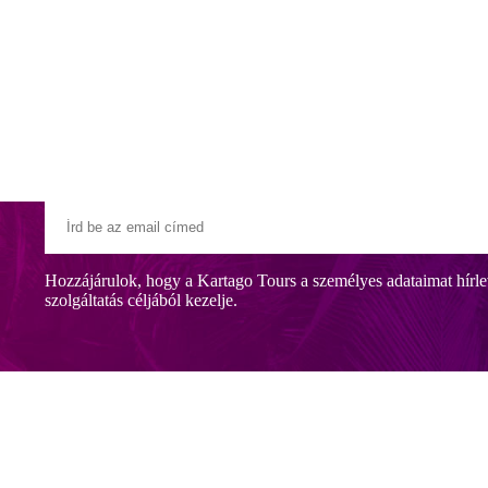
Klubszállodák
Ajándékutalvány
Blog
Úti céljaink
 LIVE
Hozzájárulok, hogy a Kartago Tours a személyes adataimat hírle
szolgáltatás céljából kezelje.
ényűzőbb szállodája, közvetlenül a tengerparton. Magas színvonalú szolg