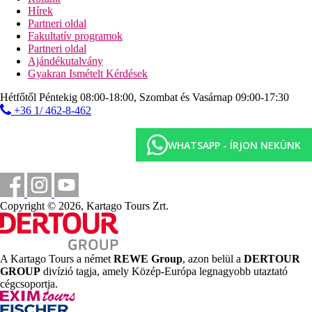
erkély vagy terasz
Hírek
fürdőköpeny és papucs
Partneri oldal
kiságy kérésre (ingyenes)
Fakultatív programok
Superior szoba kilátással a tengerre
- ugyanaz a felszereltség,
Partneri oldal
mint a standard szoba, tengerre néző kilátással
Ajándékutalvány
Családi szoba kilátással a tengerre
- 1 vagy 2 szoba, tágasabb
Gyakran Ismételt Kérdések
Superior szoba közös medencével
- felújított szobák
Junior lakosztály tengerre néző kilátással
- tágas szoba
Hétfőtől Péntekig 08:00-18:00, Szombat és Vasárnap 09:00-17:30
+36 1/ 462-8-462
Szoba leírása
Kétágyas szoba:
WHATSAPP - ÍRJON NEKÜNK
egyénileg szabályozható légkondicionáló
Műholdas TV
telefon (külön díj ellenében)
mini hűtőszekrény (napi egy üveg víz)
Copyright © 2026, Kartago Tours Zrt.
tea- és kávéfőző készlet
fürdőszoba/WC (hajszárító)
széf (ingyenes)
erkély vagy terasz
A Kartago Tours a német
REWE Group
, azon belül a
DERTOUR
fürdőköpeny és papucs
GROUP
divízió tagja, amely Közép-Európa legnagyobb utaztató
babaágy kérésre (ingyenes)
cégcsoportja.
Egyéb szobatípusok
(hacsak másképp nem jelezzük, minden
szoba a fenti felszereltséggel rendelkezik)