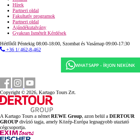
játszótér
Hírek
miniklub
Partneri oldal
bolt
Fakultatív programok
Wi-Fi (ingyenes)
Partneri oldal
konferenciaterem (felár ellenében)
Ajándékutalvány
közös helyiség TV-vel
Gyakran Ismételt Kérdések
könyvtár
Hétfőtől Péntekig 08:00-18:00, Szombat és Vasárnap 09:00-17:30
A strand leírása
+36 1/ 462-8-462
homokos
ingyenes napozóágyak, napernyők és törölközők
WHATSAPP - ÍRJON NEKÜNK
tengerparti bár
Ingyenes sporttevékenység
animációs és esti programok
mini golf
Copyright © 2026, Kartago Tours Zrt.
Asztali tenisz
strandröplabda
röplabda és focipálya
kosárlabda
darts
A Kartago Tours a német
REWE Group
, azon belül a
DERTOUR
fitnesz
GROUP
divízió tagja, amely Közép-Európa legnagyobb utaztató
teniszpálya (ingyenes felszerelés, világítás térítés
cégcsoportja.
ellenében)
biliárd