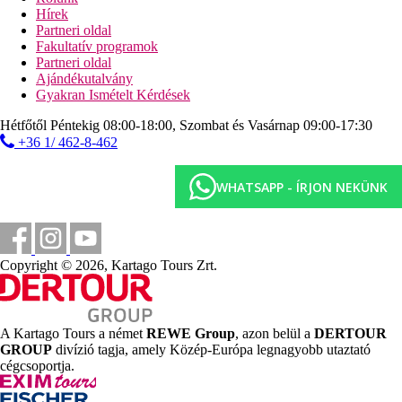
Wi-Fi a hallban (ingyenes)
Hírek
ajándékbolt
Partneri oldal
medence beépített gyermekrésszel (ingyenes napozóágyak
Fakultatív programok
és napernyők, strandtörölközők kaució ellenében)
Partneri oldal
gyermekmedence
Ajándékutalvány
játszótér
Gyakran Ismételt Kérdések
A strand leírása
Hétfőtől Péntekig 08:00-18:00, Szombat és Vasárnap 09:00-17:30
homokos-kavicsos
+36 1/ 462-8-462
napozóágyak és napernyők (ingyenes), strandtörölközők
(letét ellenében)
WHATSAPP - ÍRJON NEKÜNK
Ingyenes sporttevékenységek
animációs programok
strandröplabda
fitnesz
kosárlabda
Copyright © 2026, Kartago Tours Zrt.
melegfürdő
Sportolási lehetőségek térítés ellenében
biliárd
A Kartago Tours a német
REWE Group
, azon belül a
DERTOUR
mini golf
GROUP
divízió tagja, amely Közép-Európa legnagyobb utaztató
masszázsok
cégcsoportja.
teniszpálya
Asztali tenisz