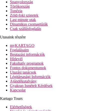
Spanyolország
távolság a tengerparttól: kb. 100 m
Törökország
Tunézia
távolság a repülőtértől: kb. 13 km
Zöld-foki szigetek
távolság a központtól: kb. 3,5 km (Gouvia, Dassia)
Last minute utak
távolság a vásárlási lehetőségektől: kb. 3,5 km
Dinamikus csomagtúrák
Csak szállásfoglalás
Szobák felszereltsége
Szobák
Utasaink részére
légkondicionáló
telefon, SAT-TV
myKARTAGO
minibár
Foglalásaim
széf
Beutazási információk
kávé-/teafőző
Hírlevél
fürdőszoba (fürdőkád vagy zuhanyozó, hajszárító, WC)
Fakultatív programok
tájra néző balkon vagy terasz
Fontos dokumentumok
a főépületben
Utazási tanácsok
Szobák felár ellenében
Légitársasági Információk
egyágyas szobák - tájra nézők
Ajándékutalvány
oldalról tengerre néző szobák
Gyakran Ismételt Kérdések
Panoramic-szobák - közvetlen tengerre nézők
Kapcsolat
Superior-Panoramic-szobák - tengerre nézők, modernebb f
Luxury Sky-szobák - modernebb felszereltséggel, a legfel
Kartago Tours
Bungalók - a bungalóépületekben helyzekednek el, kertre
superior-bungalók - a bungalóépületekben helyzekednek el
Elérhetőségek
Családi szobák - az 1. vagy 2. emeleten találhatók, hegyr