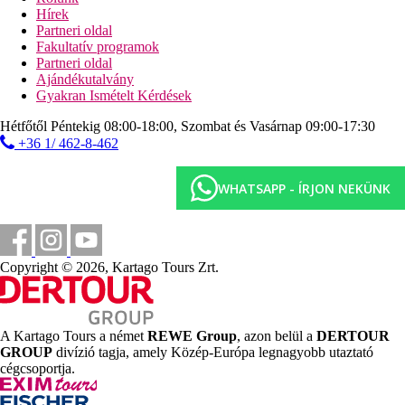
2 km
Hírek
Távolság a legközelebbi repülőtértől
Partneri oldal
Fakultatív programok
150 m
Partneri oldal
Vásárlás
Ajándékutalvány
300 m
Gyakran Ismételt Kérdések
Távolság a tengerparttól
Hétfőtől Péntekig 08:00-18:00, Szombat és Vasárnap 09:00-17:30
800 m
+36 1/ 462-8-462
Autóbuszpályaudvar
WHATSAPP - ÍRJON NEKÜNK
Strand
Napágyak a strandon térítés ellenében
Napernyők a strandon térítés ellenében
Copyright © 2026, Kartago Tours Zrt.
Tengerparti nyaralás
Medencék
A Kartago Tours a német
REWE Group
, azon belül a
DERTOUR
Napágyak és napernyők a medencénél ingyenesen
GROUP
divízió tagja, amely Közép-Európa legnagyobb utaztató
Pool-bár
cégcsoportja.
Képgaléria