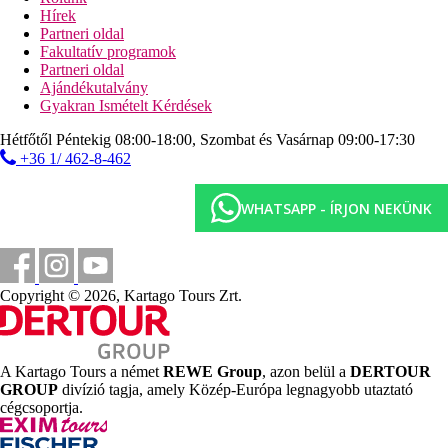
Hírek
Távolságok
Partneri oldal
Fakultatív programok
350 m
Partneri oldal
Városközpont
Ajándékutalvány
Gyakran Ismételt Kérdések
250 m
Távolság a tengerparttól
Hétfőtől Péntekig 08:00-18:00, Szombat és Vasárnap 09:00-17:30
+36 1/ 462-8-462
25 km
Távolság a legközelebbi repülőtértől
WHATSAPP - ÍRJON NEKÜNK
Strand
Napágyak a strandon térítés ellenében
Napernyők a strandon térítés ellenében
Copyright © 2026, Kartago Tours Zrt.
Tengerparti nyaralás
Medencék
A Kartago Tours a német
REWE Group
, azon belül a
DERTOUR
GROUP
divízió tagja, amely Közép-Európa legnagyobb utaztató
Napágyak és napernyők a medencénél ingyenesen
cégcsoportja.
Gyermekmedence
Pool-bár