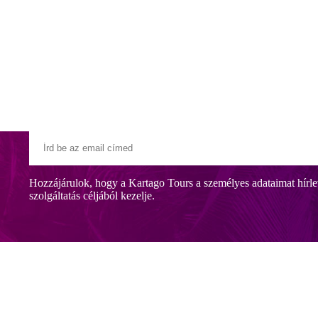
Klubszállodák
Ajándékutalvány
Blog
Úti céljaink
Hozzájárulok, hogy a Kartago Tours a személyes adataimat hírle
szolgáltatás céljából kezelje.
1,5 km-re található a népszerű, ahol számos taverna, bár és kávézó áll 