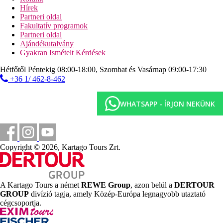
Hírek
Partneri oldal
Strand
Fakultatív programok
Partneri oldal
Napágyak a strandon térítés ellenében
Ajándékutalvány
Napernyők a strandon térítés ellenében
Gyakran Ismételt Kérdések
Hétfőtől Péntekig 08:00-18:00, Szombat és Vasárnap 09:00-17:30
Képgaléria
+36 1/ 462-8-462
WHATSAPP - ÍRJON NEKÜNK
Copyright © 2026, Kartago Tours Zrt.
A Kartago Tours a német
REWE Group
, azon belül a
DERTOUR
GROUP
divízió tagja, amely Közép-Európa legnagyobb utaztató
cégcsoportja.