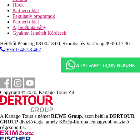
fitneszterem
Hírek
vízi torna
Partneri oldal
pétanque
Fakultatív programok
strandröplabda
Partneri oldal
vízilabda
Ajándékutalvány
aerobic
Gyakran Ismételt Kérdések
jóga
Hétfőtől Péntekig 08:00-18:00, Szombat és Vasárnap 09:00-17:30
Sport és szórakozás térítés ellenében
+36 1/ 462-8-462
spa-központ
szauna
jacuzzi
WHATSAPP - ÍRJON NEKÜNK
hammam
búvárkodás
Ellátás
All Inclusive: minden étkezés büférendszerben, késői
Copyright © 2026, Kartago Tours Zrt.
reggeli, napközben könnyű snack-ételek, kávé, tea és
sütemények, olasz a'la carte-étterem (tartózkodásonként
1x ingyenesen, előzetes foglalás szükséges), egyes helyi
alkoholos és alkoholmentes italok 10:00 és 24:00 óra
A Kartago Tours a német
REWE Group
, azon belül a
DERTOUR
között. Bor csak a főétteremben, ebédnél és vacsoránál
GROUP
divízió tagja, amely Közép-Európa legnagyobb utaztató
kapható. A vacsoránál alkalomhoz illő viselet ajánlott.
cégcsoportja.
Szálláshely besorolás
Az adott ország hivatalos besorolása: 5*.