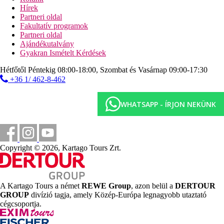
Strand leírása
Hírek
homokos
Partneri oldal
ingyenes napozóágyak, napernyők és törölközők
Fakultatív programok
Vízicipőt ajánlunk.
Partneri oldal
lépcső és móló áll rendelkezésre a tengerbe való
Ajándékutalvány
belépéshez
Gyakran Ismételt Kérdések
strandbár
Hétfőtől Péntekig 08:00-18:00, Szombat és Vasárnap 09:00-17:30
Diéta
+36 1/ 462-8-462
Mindent tartalmaz
Reggeli, ebéd és vacsora büfé
Késői reggeli
WHATSAPP - ÍRJON NEKÜNK
Napközben könnyű harapnivalók, kávé, tea, sütemények,
fagylalt
Á la carte étterem Madinat Corayában (ázsiai, keleti,
olasz) - 1 étterem választható 1 alkalommal
tartózkodásonként ingyenesen, foglalás szükséges
Copyright © 2026, Kartago Tours Zrt.
Válogatott helyben termelt alkoholos és alkoholmentes
italok (09:00–24:00)
Ingyenes sporttevékenységek
A Kartago Tours a német
REWE Group
, azon belül a
DERTOUR
Aqua Park Coraya Madinat Corayában
GROUP
divízió tagja, amely Közép-Európa legnagyobb utaztató
asztalitenisz
cégcsoportja.
fitnesz
bocsa