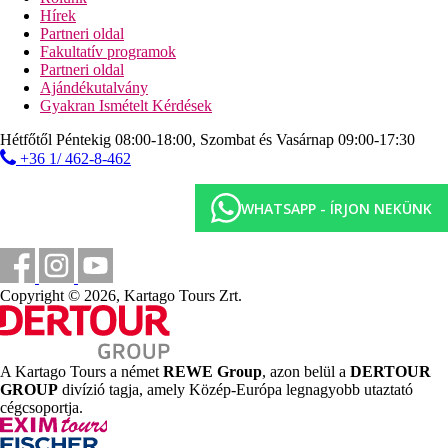
2 úszómedence (1 télen fűthető)
Hírek
ingyenes napozóágyak, napernyők és törölközők
Partneri oldal
2 gyermekmedence
Fakultatív programok
bevásárlóközpont
Partneri oldal
Ajándékutalvány
Strand leírása
Gyakran Ismételt Kérdések
homokos
fokozatos homokos bejárat, helyenként korallzátony
Hétfőtől Péntekig 08:00-18:00, Szombat és Vasárnap 09:00-17:30
(vízicipőt ajánlunk)
+36 1/ 462-8-462
ingyenes napozóágyak, napernyők és törölközők
móló
WHATSAPP - ÍRJON NEKÜNK
strandbár
Diéta
Mindent tartalmaz
Copyright © 2026, Kartago Tours Zrt.
Reggeli, ebéd és vacsora büfé
Késői reggeli
Könnyű harapnivalók, kávé, tea, péksütemények a nap
folyamán
A Kartago Tours a német
REWE Group
, azon belül a
DERTOUR
Á la carte étterem (olasz) - tartózkodásonként 1
GROUP
divízió tagja, amely Közép-Európa legnagyobb utaztató
alkalommal ingyenes, foglalás szükséges
cégcsoportja.
Válogatott helyben termelt alkoholos és alkoholmentes
italok (az egyes bárok nyitvatartási idejétől függően)