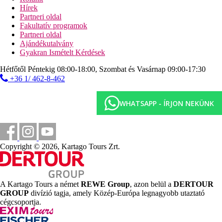
Bankkártyák
Hírek
Fizethet a szállodában American Express, Mastercard, VISA
Partneri oldal
kártyákkal.
Fakultatív programok
Partneri oldal
Távolságok
Ajándékutalvány
Gyakran Ismételt Kérdések
13 km
Hétfőtől Péntekig 08:00-18:00, Szombat és Vasárnap 09:00-17:30
Távolság a legközelebbi repülőtértől
+36 1/ 462-8-462
Képgaléria
WHATSAPP - ÍRJON NEKÜNK
Copyright © 2026, Kartago Tours Zrt.
A Kartago Tours a német
REWE Group
, azon belül a
DERTOUR
GROUP
divízió tagja, amely Közép-Európa legnagyobb utaztató
cégcsoportja.