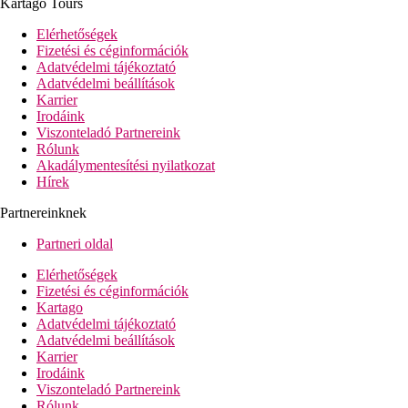
Kartago Tours
Külön nappali
Erkély
Elérhetőségek
Fizetési és céginformációk
Deluxe lakosztály (55 m2)
Adatvédelmi tájékoztató
1 king méretu kétszemélyes ágy
Adatvédelmi beállítások
Melegfürdo
Karrier
Erkély
Irodáink
Viszonteladó Partnereink
Junior lakosztály (60 m2)
Rólunk
1 king méretu kétszemélyes ágy
Akadálymentesítési nyilatkozat
Melegfürdo
Hírek
Erkély
Partnereinknek
Sport és szórakozás
Partneri oldal
A szállodában egy fitneszközpont és egy szaunával és
masszázzsal ellátott wellnessközpont is található. Egy
Elérhetőségek
szépségszalon is muködik. A szálloda a város központjában
Fizetési és céginformációk
található, és kiváló kiindulópont Kairó kulturális és történelmi
Kartago
emlékeinek felfedezéséhez.
Adatvédelmi tájékoztató
Adatvédelmi beállítások
Vendéglátás
Karrier
A szállást étkezés nélkül biztosítjuk, vagy svédasztalos reggelit is
Irodáink
vásárolhatunk.
Viszonteladó Partnereink
Rólunk