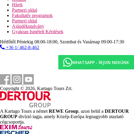
között). All Inclusive Premium: reggeli, ebéd és vacsora
Hírek
az a'la carte-étteremben is lehetséges.
Partneri oldal
Fakultatív programok
Szálláshely besorolás
Partneri oldal
Az adott ország hivatalos besorolása: 5*.
Ajándékutalvány
Gyakran Ismételt Kérdések
Fontos foglalási információ
Felhívjuk figyelmüket, hogy Abu Dhabi emirátusnál csak
Hétfőtől Péntekig 08:00-18:00, Szombat és Vasárnap 09:00-17:30
telefonos asszisztencia áll rendelkezésre!
+36 1/ 462-8-462
Távolságok
WHATSAPP - ÍRJON NEKÜNK
200 m
Távolság a tengerparttól
9 km
Copyright © 2026, Kartago Tours Zrt.
Városközpont
2 km
Vásárlás
A Kartago Tours a német
REWE Group
, azon belül a
DERTOUR
GROUP
divízió tagja, amely Közép-Európa legnagyobb utaztató
36 km
cégcsoportja.
Távolság a legközelebbi repülőtértől