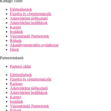
Kartago Tours
Elérhetőségek
Fizetési és céginformációk
Adatvédelmi tájékoztató
Adatvédelmi beállítások
Karrier
Irodáink
Viszonteladó Partnereink
Rólunk
Akadálymentesítési nyilatkozat
Hírek
Partnereinknek
Partneri oldal
Elérhetőségek
Fizetési és céginformációk
Kartago
Adatvédelmi tájékoztató
Adatvédelmi beállítások
Karrier
Irodáink
Viszonteladó Partnereink
Rólunk