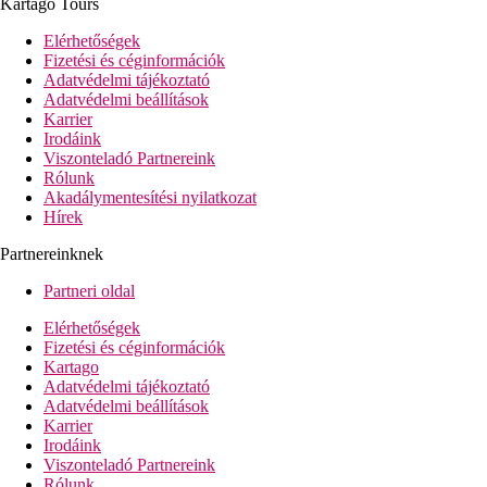
Kartago Tours
Elérhetőségek
Fizetési és céginformációk
Adatvédelmi tájékoztató
Adatvédelmi beállítások
Karrier
Irodáink
Viszonteladó Partnereink
Rólunk
Akadálymentesítési nyilatkozat
Hírek
Partnereinknek
Partneri oldal
Elérhetőségek
Fizetési és céginformációk
Kartago
Adatvédelmi tájékoztató
Adatvédelmi beállítások
Karrier
Irodáink
Viszonteladó Partnereink
Rólunk