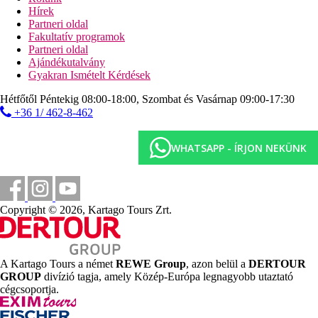
Hírek
Partneri oldal
Fakultatív programok
Partneri oldal
Ajándékutalvány
Gyakran Ismételt Kérdések
Hétfőtől Péntekig 08:00-18:00, Szombat és Vasárnap 09:00-17:30
+36 1/ 462-8-462
WHATSAPP - ÍRJON NEKÜNK
Copyright © 2026, Kartago Tours Zrt.
A Kartago Tours a német
REWE Group
, azon belül a
DERTOUR
GROUP
divízió tagja, amely Közép-Európa legnagyobb utaztató
cégcsoportja.