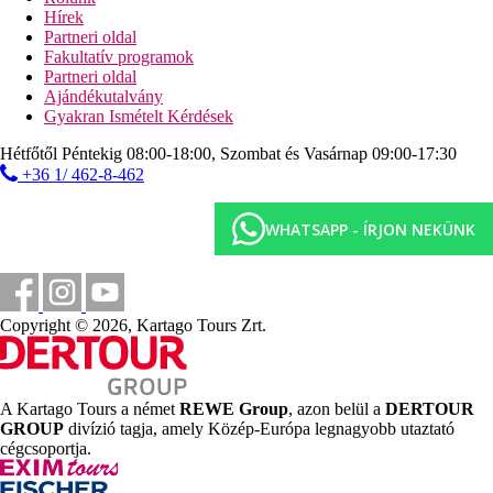
Reggeli (07.00 - 10.30), ebéd (13.00 - 15.00) és vacsora
Hírek
(18.30 - 22.00) büférendszerben
Partneri oldal
Belépés minden à la carte étterembe (előzetes foglalás
Fakultatív programok
szükséges)
Partneri oldal
Helyi és külföldi alkoholos és alkoholmentes italok,
Ajándékutalvány
eredeti alkoholos italok választéka
Gyakran Ismételt Kérdések
Minibár a szobában, naponta feltöltve (üdítők, víz)
Naponta 1 óra ingyenes - katamarán, búvárleckék a
Hétfőtől Péntekig 08:00-18:00, Szombat és Vasárnap 09:00-17:30
medencében, kajakok, tenisz, kerékpárok,
+36 1/ 462-8-462
sznorkelfelszerelés
Darts, kosárlabda, foci, röplabda, táncórák, fitnesz,
jakuzzi, aerobik
WHATSAPP - ÍRJON NEKÜNK
Párnamenü
Köntös és papucs
WiFi-kapcsolat
Ingyenes sporttevékenységek
Copyright © 2026, Kartago Tours Zrt.
nyilak
katamarán, kajakok
tenisz
kerekek
A Kartago Tours a német
REWE Group
, azon belül a
DERTOUR
kosárlabda
GROUP
divízió tagja, amely Közép-Európa legnagyobb utaztató
futball
cégcsoportja.
röplabda
táncórák