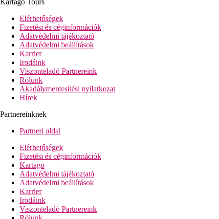
Kartago Tours
570 szoba
7 étterem (svédasztalos, indiai, dominikai, brazil, olasz,
Elérhetőségek
mongol, harapnivalók a strandon)
Fizetési és céginformációk
6 ütem
Adatvédelmi tájékoztató
2 úszómedence
Adatvédelmi beállítások
Pueblo Principe bevásárlónegyed
Karrier
konferenciaterem
Irodáink
fizetős internet és ATM
Viszonteladó Partnereink
Az ügyfelek igénybe vehetik a Luxury Ambar, a Grand
Rólunk
Aquamarine, a Grand Punta Cana és a Grand Turquesa
Akadálymentesítési nyilatkozat
szállodák szolgáltatásait (a büfééttermek kivételével) =
Hírek
összesen 26 étterem, 27 bár és 10 úszómedence
miniklub
Partnereinknek
gyermekmedence
gyógyfürdő
Partneri oldal
WiFi-kapcsolat
Elérhetőségek
Strand leírása
Fizetési és céginformációk
Kartago
A homokos strand közvetlenül a szálloda mellett található.
Adatvédelmi tájékoztató
Adatvédelmi beállítások
Karrier
Diéta
Irodáink
Mindent tartalmazó program:
Viszonteladó Partnereink
Üdvözlő koktél
Rólunk