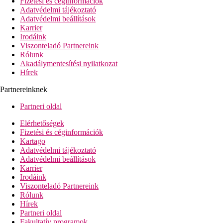
Fizetési és céginformációk
2 úszómedence
Adatvédelmi tájékoztató
2 büféétterem
Adatvédelmi beállítások
6 à la carte étterem (ázsiai, mediterrán, amerikai, mexikói, f
Karrier
6 bár (night club, lobby bár, strandbár, medencebár, fagylal
Irodáink
bolt
Viszonteladó Partnereink
bevásárlósétány üzletekkel és butikokkal
Rólunk
ATM
Akadálymentesítési nyilatkozat
konferenciatermek
Hírek
Az ügyfelek használhatják az Iberostar Punta Cana szálloda
Partnereinknek
Strand leírása
homokos
Partneri oldal
ingyenes napozóágyak, napernyők és törölközők
Elérhetőségek
Ingyenes sporttevékenységek
Fizetési és céginformációk
tornaterem
Kartago
vízilabda
Adatvédelmi tájékoztató
aerobic
Adatvédelmi beállítások
röplabda
Karrier
vízi sportok (snorkeling, katamarán, kajakozás, szörfözés 
Irodáink
íjászat
Viszonteladó Partnereink
animációs és esti programok
Rólunk
táncórák
Hírek
Partneri oldal
Sporttevékenységek felár ellenében
Fakultatív programok